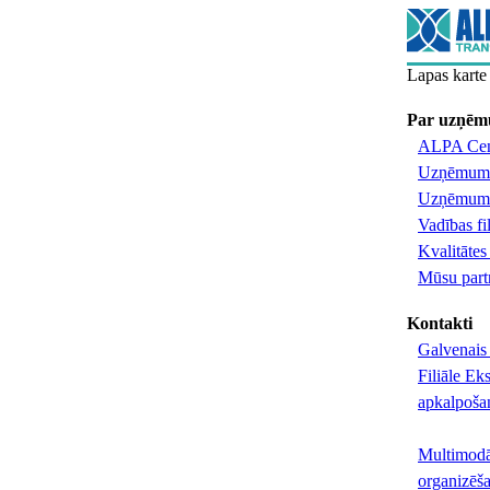
Lapas karte
Par uzņē
ALPA Cen
Uzņēmuma
Uzņēmuma
Vadības fi
Kvalitātes 
Mūsu part
Kontakti
Galvenais 
Filiāle Ek
apkalpoša
Multimodā
organizēš