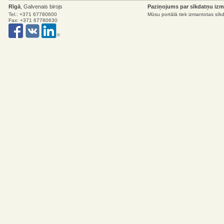
Rīgā
, Galvenais birojs
Paziņojums par sīkdatņu iz
Tel.: +371 67780600
Mūsu portālā tiek izmantotas sīk
Fax: +371 67780630