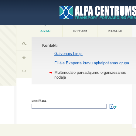
Kontakti
Galvenais birojs
Filiāle Eksporta kravu apkalpošanas grupa
Multimodālo pārvadājumu organizēšanas
nodaļa