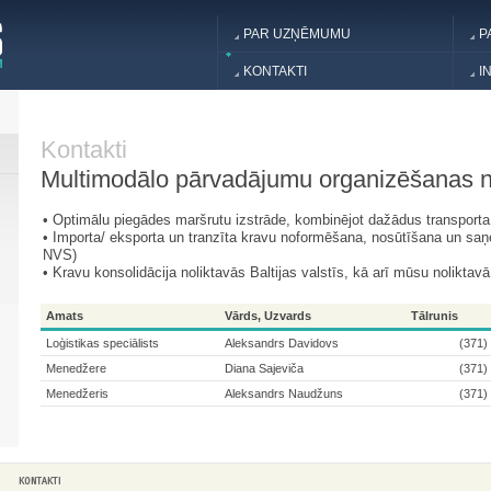
PAR UZŅĒMUMU
P
KONTAKTI
I
Kontakti
Multimodālo pārvadājumu organizēšanas 
• Optimālu piegādes maršrutu izstrāde, kombinējot dažādus transporta 
• Importa/ eksporta un tranzīta kravu noformēšana, nosūtīšana un sa
NVS)
• Kravu konsolidācija noliktavās Baltijas valstīs, kā arī mūsu noliktav
Amats
Vārds, Uzvards
Tālrunis
Loģistikas speciālists
Aleksandrs Davidovs
(371)
Menedžere
Diana Sajeviča
(371)
Menedžeris
Aleksandrs Naudžuns
(371)