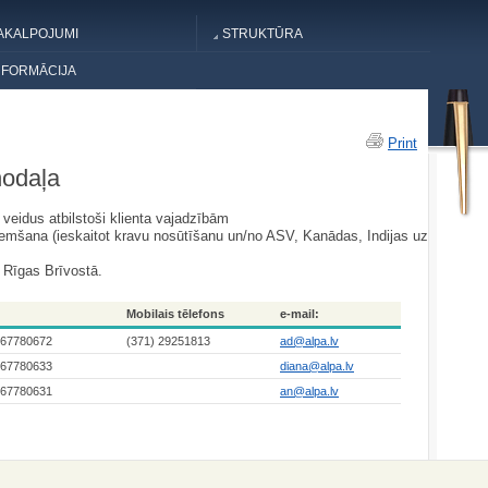
AKALPOJUMI
STRUKTŪRA
NFORMĀCIJA
Print
nodaļa
veidus atbilstoši klienta vajadzībām
ņemšana (ieskaitot kravu nosūtīšanu un/no ASV, Kanādas, Indijas uz
ā Rīgas Brīvostā.
Mobilais tēlefons
e-mail:
 67780672
(371) 29251813
ad@alpa.lv
 67780633
diana@alpa.lv
 67780631
an@alpa.lv